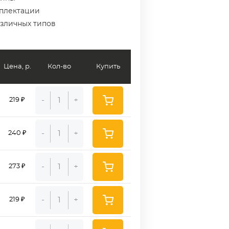
мплектации
азличных типов
Цена, р.
Кол-во
Купить
-
+
219 ₽
-
+
240 ₽
-
+
273 ₽
-
+
219 ₽