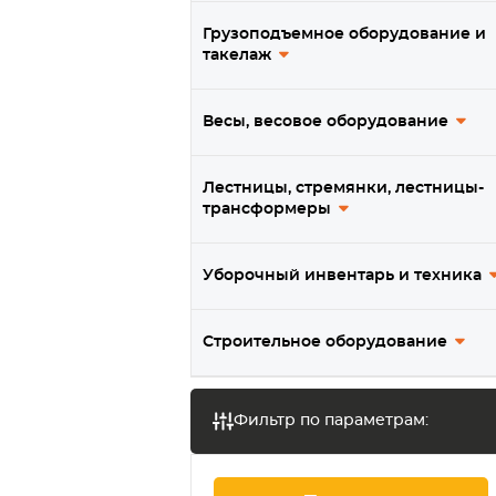
Термостойкие колеса
Грузоподъемное оборудование и
такелаж
Колеса из нержавеющей
стали
Весы, весовое оборудование
Подпружиненные колеса
Колеса для платформенных и
Лестницы, стремянки, лестницы-
большегрузных тележек
трансформеры
Колеса для садовых и
строительных тачек
Уборочный инвентарь и техника
Колеса для мотоблока /
мотокультиватора
Строительное оборудование
Транцевые колеса, тележки
для лодочных моторов
Фильтр по параметрам:
Ролики для ворот
Мебельные колеса и ролики