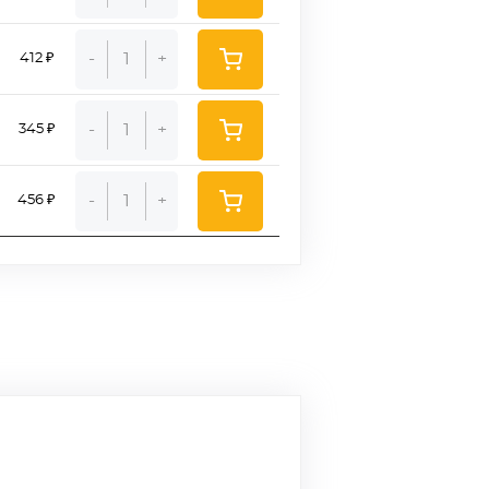
-
+
412 ₽
-
+
345 ₽
-
+
456 ₽