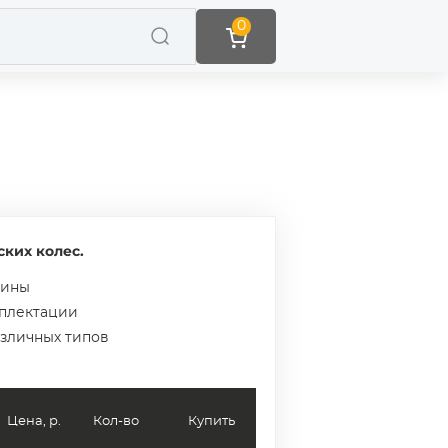
0
ких колес.
зины
мплектации
азличных типов
Цена, р.
Кол-во
Купить