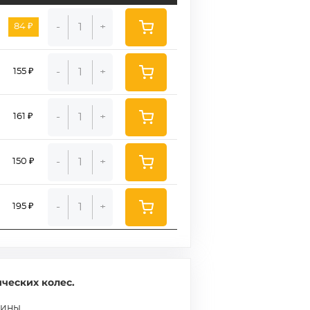
-
+
84 ₽
-
+
155 ₽
-
+
161 ₽
-
+
150 ₽
-
+
195 ₽
ческих колес.
зины