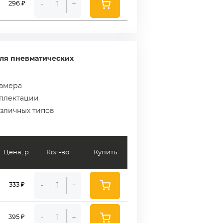
-
+
296 ₽
ля пневматических
камера
мплектации
азличных типов
Цена, р.
Кол-во
Купить
-
+
333 ₽
-
+
395 ₽