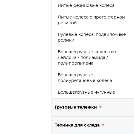
Литые резиновые колеса
Литые колеса с протекторной
резиной
Рулевые колеса, подвилочные
ролики
Большегрузные колеса из
нейлона / полиамида /
полипропилена
Большегрузные
полиуретановые колеса
Большегрузные чугунные
колеса
Грузовые тележки
Большегрузные обрезиненные
колеса
Техника для склада
Сверхбольшегрузные колеса