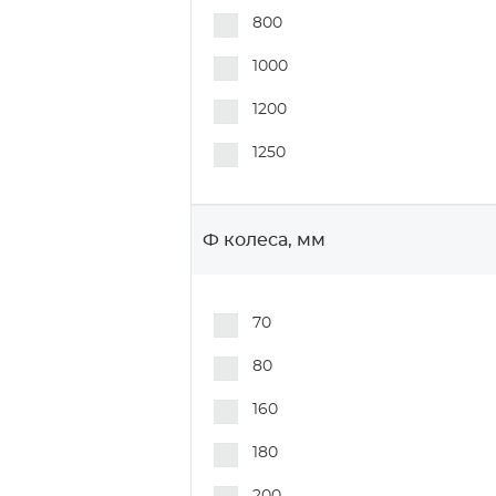
N80+1
800
NR90+1
1000
NR91+1
1200
NR93
1250
NR93+1
P50+1
Ф колеса, мм
P70
P70+1
70
P80-1
80
PA70+1
160
PA80+1
180
Р80+1