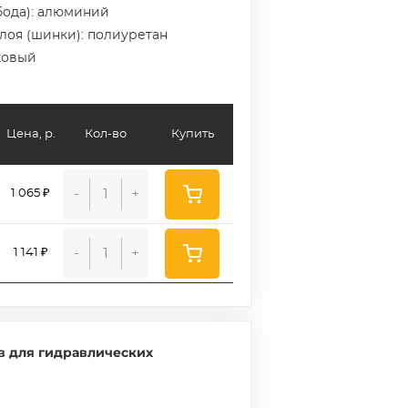
бода): алюминий
слоя (шинки): полиуретан
ковый
Цена, р.
Кол-во
Купить
-
+
1 065 ₽
-
+
1 141 ₽
в для гидравлических