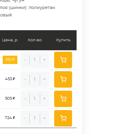
ода): чугун
слоя (шинки): полиуретан
ковый
Цена, р.
Кол-во
Купить
-
+
393 ₽
-
+
453 ₽
-
+
505 ₽
-
+
724 ₽