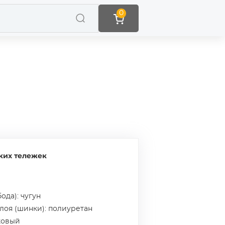
0
ких тележек
ода): чугун
слоя (шинки): полиуретан
ковый