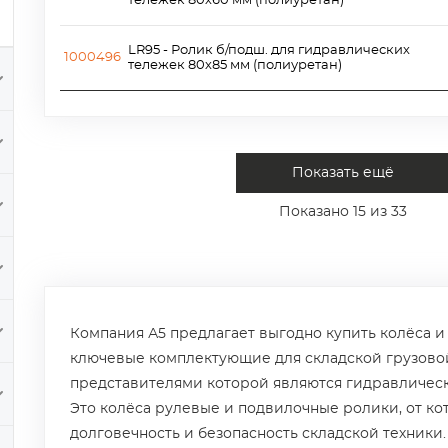
тележек 80х60 мм (полиуретан)
LR95 - Ролик б/подш. для гидравлических
1000496
тележек 80х85 мм (полиуретан)
Показать ещё
Показано
15
из 33
Компания А5 предлагает выгодно купить колёса и
ключевые комплектующие для складской грузово
представителями которой являются гидравлическ
Это колёса рулевые и подвилочные ролики, от ко
долговечность и безопасность складской техники.