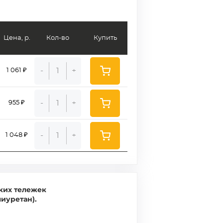
Цена, р.
Кол-во
Купить
-
+
1 061 ₽
-
+
955 ₽
-
+
1 048 ₽
ких тележек
иуретан).