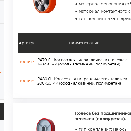
● материал основания (о
● материал контактного 
● тип подшипника: шари
Артикул
Наименование
PA70+1 - Колесо для гидравлических тележек
1001617
180х50 мм (обод - алюминий, полиуретан)
PA80+1 - Колесо для гидравлических тележек
1001618
200х50 мм (обод - алюминий, полиуретан)
Колеса без подшипнико
тележек (полиуретан).
● тип крепления: на ось