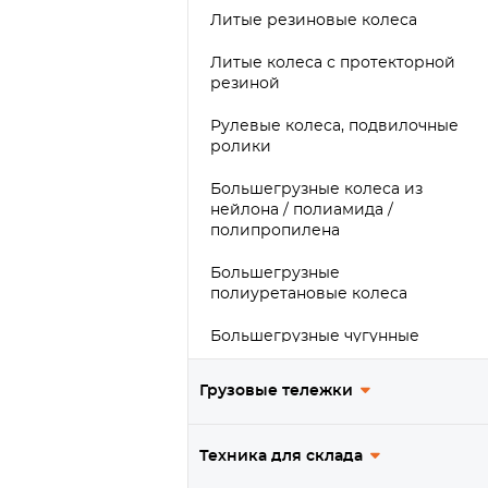
Литые резиновые колеса
Литые колеса с протекторной
резиной
Рулевые колеса, подвилочные
ролики
Большегрузные колеса из
нейлона / полиамида /
полипропилена
Большегрузные
полиуретановые колеса
Большегрузные чугунные
колеса
Грузовые тележки
Большегрузные обрезиненные
колеса
Техника для склада
Сверхбольшегрузные колеса