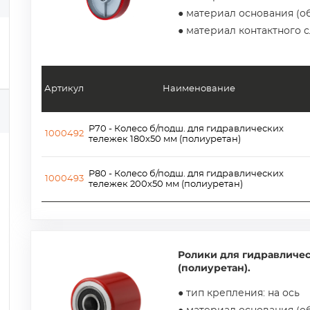
● материал основания (об
● материал контактного 
Артикул
Наименование
P70 - Колесо б/подш. для гидравлических
1000492
тележек 180х50 мм (полиуретан)
P80 - Колесо б/подш. для гидравлических
1000493
тележек 200х50 мм (полиуретан)
Ролики для гидравличе
(полиуретан).
● тип крепления: на ось