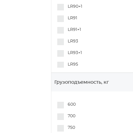
LR90+1
Колеса для автомобильной
промышленности
LR91
Специальные колеса и
LR91+1
аксессуары
LR93
LR93+1
LR95
LR95+1
Грузоподъемность, кг
N50+1
N70
600
N70+1
700
N80
750