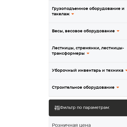
Термостойкие колеса
Грузоподъемное оборудование и
такелаж
Колеса из нержавеющей
стали
Весы, весовое оборудование
Подпружиненные колеса
Колеса для платформенных и
Лестницы, стремянки, лестницы-
большегрузных тележек
трансформеры
Колеса для садовых и
строительных тачек
Уборочный инвентарь и техника
Колеса для мотоблока /
мотокультиватора
Строительное оборудование
Транцевые колеса, тележки
для лодочных моторов
Фильтр по параметрам:
Ролики для ворот
Мебельные колеса и ролики
Розничная цена