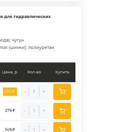
в для гидравлических
ода): чугун
слоя (шинки): полиуретан
Цена, р.
Кол-во
Купить
-
+
210 ₽
-
+
279 ₽
-
+
349 ₽