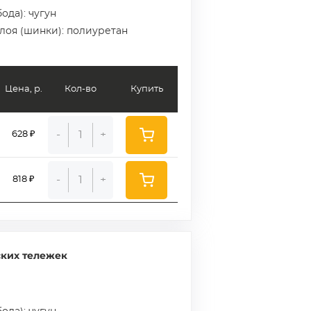
ода): чугун
слоя (шинки): полиуретан
Цена, р.
Кол-во
Купить
-
+
628 ₽
-
+
818 ₽
ских тележек