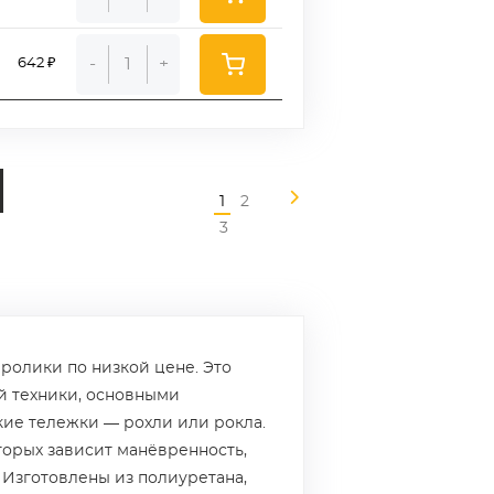
-
+
642 ₽
1
2
3
 ролики по низкой цене. Это
й техники, основными
ие тележки — рохли или рокла.
торых зависит манёвренность,
 Изготовлены из полиуретана,