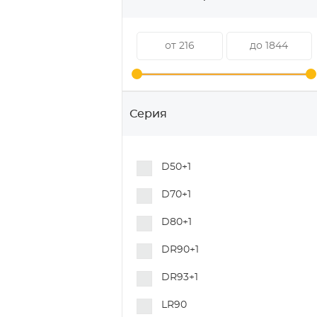
Колеса для медицинского
оборудования
Колеса для мусорных
контейнеров
Колеса для торгового
оборудования
Серия
Колеса для покупательских
тележек
D50+1
Колеса и ролики для
гидравлических тележек
D70+1
Колеса для складского
D80+1
оборудования
DR90+1
Колеса для строительных
лесов
DR93+1
Колеса для пищевого
LR90
оборудования