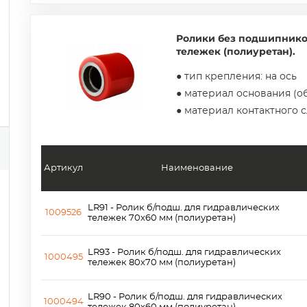
Ролики без подшипнико
тележек (полиуретан).
● тип крепления: на ось
● материал основания (об
● материал контактного 
Артикул
Наименование
LR91 - Ролик б/подш. для гидравлических
1009526
тележек 70х60 мм (полиуретан)
LR93 - Ролик б/подш. для гидравлических
1000495
тележек 80х70 мм (полиуретан)
LR90 - Ролик б/подш. для гидравлических
1000494