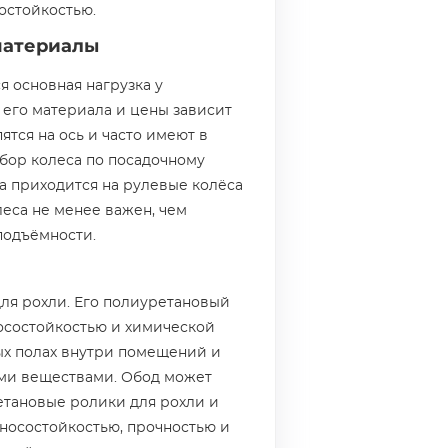
остойкостью.
материалы
я основная нагрузка у
 его материала и цены зависит
тся на ось и часто имеют в
ор колеса по посадочному
а приходится на рулевые колёса
еса не менее важен, чем
подъёмности.
ля рохли. Его полиуретановый
носостойкостью и химической
ых полах внутри помещений и
ми веществами. Обод может
тановые ролики для рохли и
носостойкостью, прочностью и