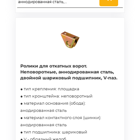
аннодированная сталь,
двойной шариковый
подшипник, V-паз - RAv
100x32
Ролики для откатных ворот.
Неповоротные, аннодированная сталь,
двойной шариковый подшипник, V-паз.
● тип крепления: площадка
● тип кронштейна: неповоротный
● материал основания (обода):
анодированная сталь
● материал контактного слоя (шинки):
анодированная сталь
● тип подшипника: шариковый
● V - образный желоб