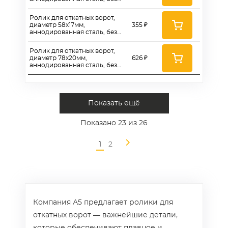
кронштейна, двойной
шариковый подшипник, V-
Ролик для откатных ворот,
паз - Rv 48x15
диаметр 58x17мм,
355 ₽
аннодированная сталь, без
кронштейна, двойной
шариковый подшипник, V-
Ролик для откатных ворот,
паз - Rv 58x17
диаметр 78x20мм,
626 ₽
аннодированная сталь, без
кронштейна, двойной
шариковый подшипник, V-
паз - Rv 78x20
Показать ещё
Показано
23
из 26
1
2
Компания А5 предлагает ролики для
откатных ворот — важнейшие детали,