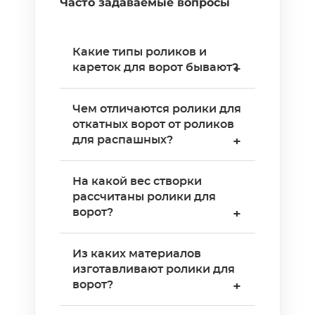
Часто задаваемые вопросы
Какие типы роликов и
кареток для ворот бывают?
+
Выделяют четыре
Чем отличаются ролики для
категории: для откатных
откатных ворот от роликов
(опорные каретки и верхние
для распашных?
+
направляющие), для
распашных (нижние опоры
Откатные ворота
На какой вес створки
и разгрузка петель), для
перемещаются
рассчитаны ролики для
промышленных
горизонтально по
ворот?
+
(секционные, подъёмные) и
направляющей балке —
направляющие общего
здесь используются
До 300 кг — капролоновые
Из каких материалов
назначения. Выбирайте по
роликовые каретки
(пластик). Стандартные
изготавливают ролики для
типу конструкции, весу
(опорные блоки) и верхние
комплекты — на 400–800 кг.
ворот?
+
створки и условиям
поддерживающие ролики.
Усиленные каретки с
эксплуатации.
Распашные ворота
двойными подшипниками
Основные варианты: