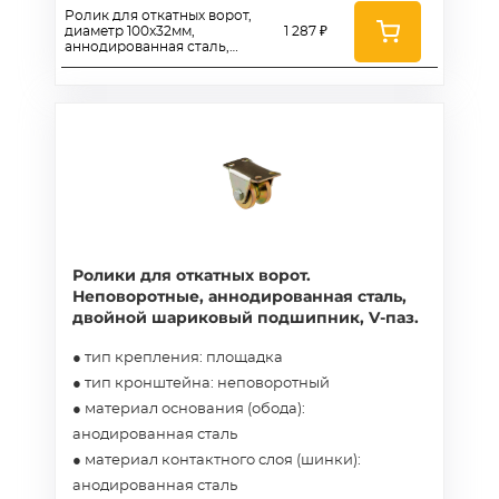
подшипник, U-паз - RAu
Ролик для откатных ворот,
80x31
диаметр 100x32мм,
1 287 ₽
аннодированная сталь,
двойной шариковый
подшипник, U-паз - RAu
100x32
Ролики для откатных ворот.
Неповоротные, аннодированная сталь,
двойной шариковый подшипник, V-паз.
● тип крепления: площадка
● тип кронштейна: неповоротный
● материал основания (обода):
анодированная сталь
● материал контактного слоя (шинки):
анодированная сталь