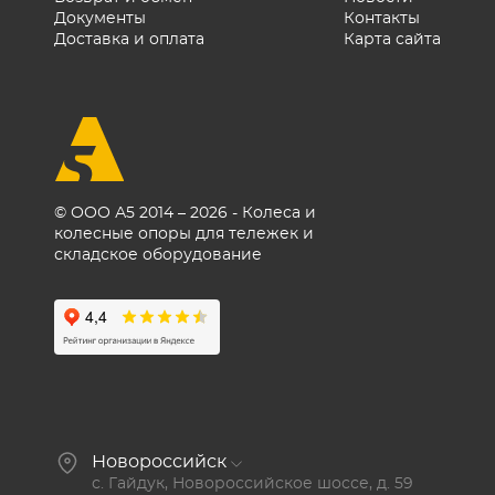
крепёж кронштейна. При
Документы
Контакты
замене используйте ролики
Доставка и оплата
Карта сайта
того же типоразмера и
грузоподъёмности, что и
оригинальные.
© ООО А5 2014 – 2026 - Колеса и
колесные опоры для тележек и
складское оборудование
Новороссийск
с. Гайдук, Новороссийское шоссе, д. 59