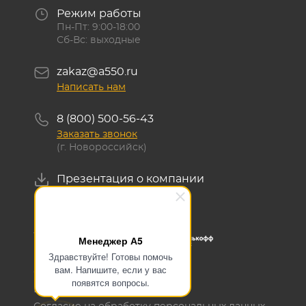
Режим работы
Пн-Пт: 9:00-18:00
Сб-Вс: выходные
zakaz@a550.ru
Написать нам
8 (800) 500-56-43
Заказать звонок
(г. Новороссийск)
Презентация о компании
Скачать
Менеджер А5
Здравствуйте! Готовы помочь
вам. Напишите, если у вас
ОГРН 1145476129700
появятся вопросы.
ИНН 5405503636