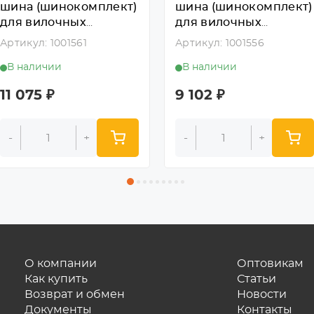
шина (шинокомплект)
шина (шинокомплект)
для вилочных
для вилочных
погрузчиков 4.00-8
погрузчиков 5.00-8
Артикул: 1001561
Артикул: 1001556
(Continental)
(SOLIDEAL)
В наличии
В наличии
11 075
₽
9 102
₽
-
+
-
+
О компании
Оптовикам
Как купить
Статьи
Возврат и обмен
Новости
Документы
Контакты