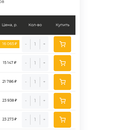
ов
Цена, р.
Кол-во
Купить
-
+
16 065 ₽
-
+
15 147 ₽
-
+
21 786 ₽
-
+
23 938 ₽
-
+
23 273 ₽