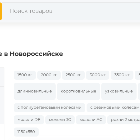
е в Новороссийске
1500 кг
2000 кг
2500 кг
3000 кг
3500 кг
длинновильные
коротковильные
узковильные
с полиуретановыми колесами
с резиновыми колесам
модели DF
модели JC
модели AC
рохли 2 метр
1150x550