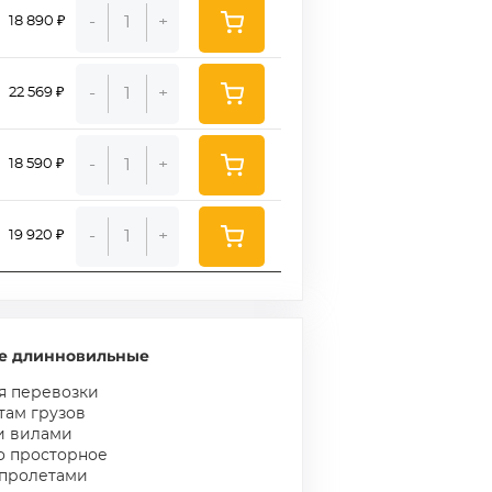
-
+
18 890 ₽
-
+
22 569 ₽
-
+
18 590 ₽
-
+
19 920 ₽
е длинновильные
я перевозки
там грузов
и вилами
о просторное
пролетами