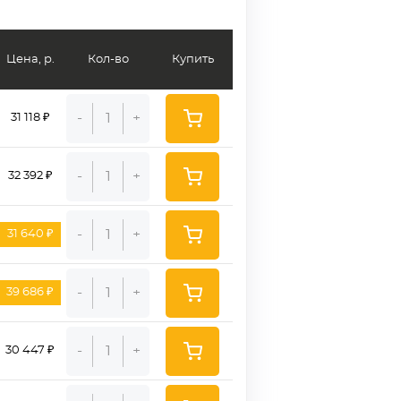
Цена, р.
Кол-во
Купить
-
+
31 118 ₽
-
+
32 392 ₽
-
+
31 640 ₽
-
+
39 686 ₽
-
+
30 447 ₽