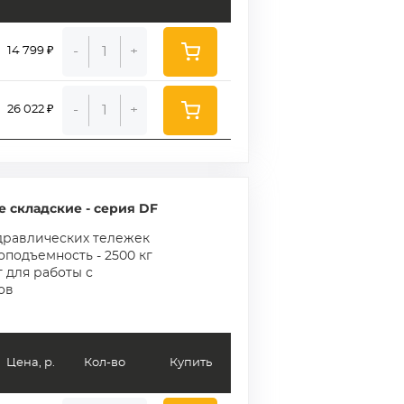
-
+
14 799 ₽
-
+
26 022 ₽
 складские - серия DF
дравлических тележек
зоподъемность - 2500 кг
 для работы с
ов
Цена, р.
Кол-во
Купить