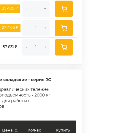
-
+
25 420 ₽
-
+
27 446 ₽
-
+
57 831 ₽
 складские - серия JC
дравлических тележек
зоподъемность - 2000 кг
 для работы с
ов
Цена, р.
Кол-во
Купить