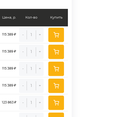
Цена, р.
Кол-во
Купить
-
+
115 389 ₽
-
+
115 389 ₽
-
+
115 389 ₽
-
+
115 389 ₽
-
+
123 863 ₽