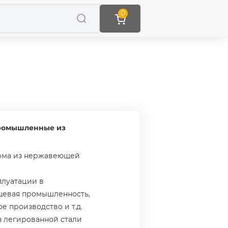
0
ромышленные из
орма из нержавеющей
плуатации в
ищевая промышленность,
е производство и т.д.
из легированной стали