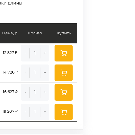
вки длины
Цена, р.
Кол-во
Купить
-
+
12 827 ₽
-
+
14 726 ₽
-
+
16 627 ₽
-
+
19 207 ₽