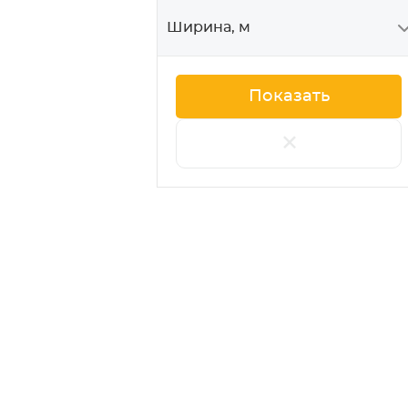
7,86
Ширина, м
8,7
9,54
+