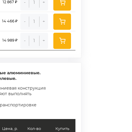
-
+
12 867 ₽
-
+
14 466 ₽
-
+
14 989 ₽
ные алюминиевые.
елевые.
иниевая конструкция
яют выполнять
транспортировке
Цена, р.
Кол-во
Купить