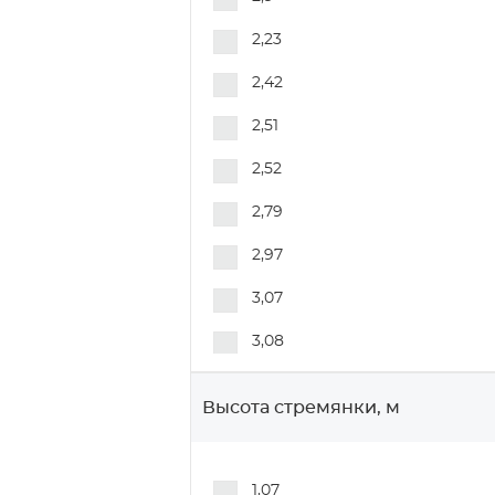
2,23
2,42
2,51
2,52
2,79
2,97
3,07
3,08
3,2
Высота стремянки, м
3,8
3,35
1,07