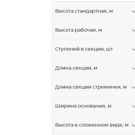
2,45
Высота стандартная, м
4,78
2,47
5
2,71
Высота рабочая, м
5,04
2,96
5,06
Ступеней в секции, шт
3,2
5,07
3,45
Длина секции, м
5,62
5,88
Длина секции стремянки, м
6,18
6,46
Ширина основания, м
6,74
Высота в сложенном виде, м
7,02