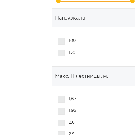
Нагрузка, кг
100
150
Макс. H лестницы, м.
1,67
1,95
2,6
2,9