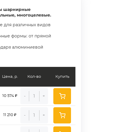
ы шарнирные
льные, многоцелевые.
е для различных видов
чные формы: от прямой
годаря алюминиевой
Цена, р.
Кол-во
Купить
-
+
10 574 ₽
-
+
11 210 ₽